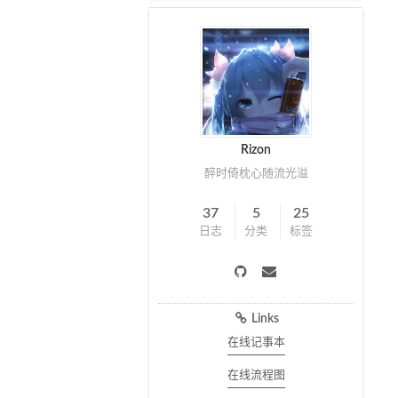
Rizon
醉时倚枕心随流光溢
37
5
25
日志
分类
标签
Links
在线记事本
在线流程图