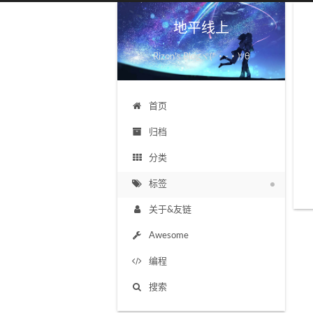
地平线上
Rizon's Blogヾ(*・-・)ﾂθ
首页
归档
分类
标签
关于&友链
Awesome
编程
搜索