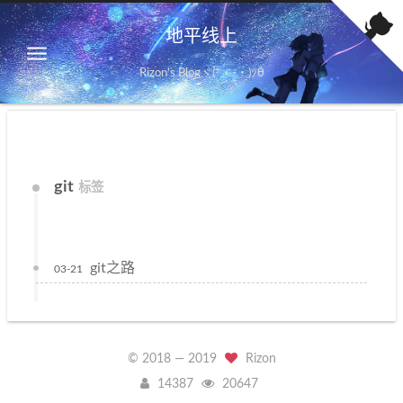
地平线上
Rizon's Blogヾ(*・-・)ﾂθ
git
标签
git之路
03-21
© 2018 —
2019
Rizon
14387
20647