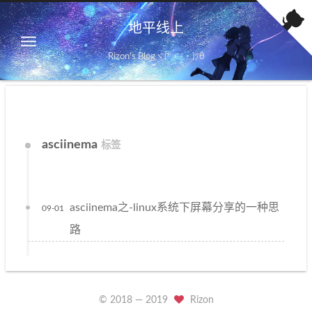
地平线上
Rizon's Blogヾ(*・-・)ﾂθ
asciinema
标签
asciinema之-linux系统下屏幕分享的一种思
09-01
路
© 2018 —
2019
Rizon